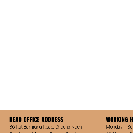
HEAD OFFICE ADDRESS
WORKING 
36 Rat Bamrung Road, Choeng Noen
Monday – Su