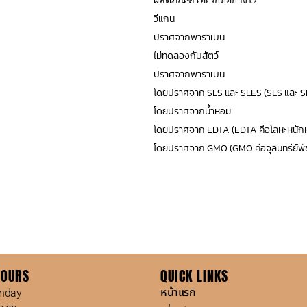
ผลิตภัณฑ์โอเวย์ดีอย่างไร
วีแกน
ปราศจากพาราเบน
ไม่ทดลองกับสัตว์
ปราศจากพาราเบน
โดยปราศจาก SLS และ SLES (SLS และ S
โดยปราศจากน้ำหอม
โดยปราศจาก EDTA (EDTA คือโลหะหนักหร
โดยปราศจาก GMO (GMO คือจุลินทรีย์พืชและส
HOURS
QUICK LINKS
หน้าแรก
nday