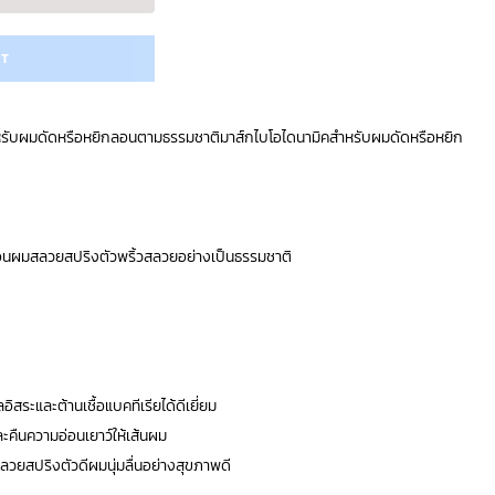
RT
ับผมดัดหรือหยิกลอนตามธรรมชาติมาส์กไบโอไดนามิคสำหรับผมดัดหรือหยิก
ลอนผมสลวยสปริงตัวพริ้วสลวยอย่างเป็นธรรมชาติ
อิสระและต้านเชื้อแบคทีเรียได้ดีเยี่ยม
ละคืนความอ่อนเยาว์ให้เส้นผม
วยสปริงตัวดีผมนุ่มลื่นอย่างสุขภาพดี