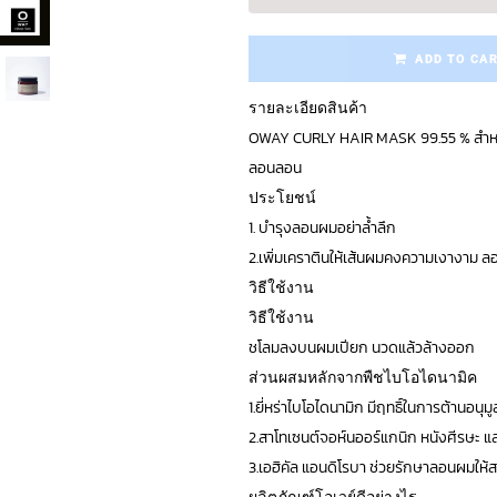
ADD TO CA
รายละเอียดสินค้า
OWAY CURLY HAIR MASK 99.55 % สำหร
ลอนลอน
ประโยชน์
1. บำรุงลอนผมอย่าล้ำลึก
2.เพิ่มเคราตินให้เส้นผมคงความเงางาม 
วิธีใช้งาน
วิธีใช้งาน
ชโลมลงบนผมเปียก นวดแล้วล้างออก
ส่วนผสมหลักจากพืชไบโอไดนามิค
1.ยี่หร่าไบโอไดนามิก
มีฤทธิ์ในการต้านอนุมูล
2.สาโทเซนต์จอห์นออร์แกนิก
หนังศีรษะ แ
3.เอฮิคัล แอนดิโรบา
ช่วยรักษาลอนผมให้สล